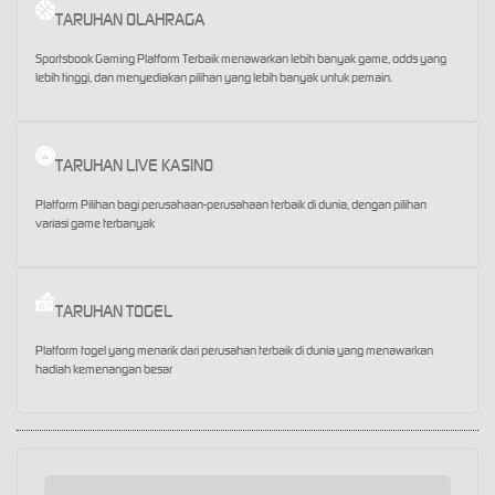
TARUHAN OLAHRAGA
Sportsbook Gaming Platform Terbaik menawarkan lebih banyak game, odds yang
lebih tinggi, dan menyediakan pilihan yang lebih banyak untuk pemain.
TARUHAN LIVE KASINO
Platform Pilihan bagi perusahaan-perusahaan terbaik di dunia, dengan pilihan
variasi game terbanyak
TARUHAN TOGEL
Platform togel yang menarik dari perusahan terbaik di dunia yang menawarkan
hadiah kemenangan besar