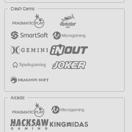
Crash Game
Arcade