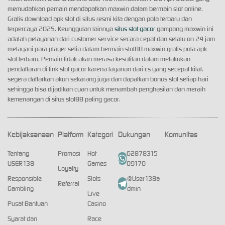
memudahkan pemain mendapatkan maxwin dalam bermain slot online.
Gratis download apk slot di situs resmi kita dengan pola terbaru dan
terpercaya 2025. Keunggulan lainnya
situs slot gacor
gampang maxwin ini
adalah pelayanan dari customer service secara cepat dan selalu on 24 jam
melayani para player setia dalam bermain slot88 maxwin gratis pola apk
slot terbaru. Pemain tidak akan merasa kesulitan dalam melakukan
pendaftaran di link slot gacor karena layanan dari cs yang secepat kilat.
segera daftarkan akun sekarang juga dan dapatkan bonus slot setiap hari
sehingga bisa dijadikan cuan untuk menambah penghasilan dan meraih
kemenangan di situs slot88 paling gacor.
Kebijaksanaan
Platform
Kategori
Dukungan
Komunitas
Tentang
Promosi
Hot
62878315
USER138
Games
09170
Loyalty
Responsible
Slots
@User138a
Referral
Gambling
dmin
Live
Pusat Bantuan
Casino
Syarat dan
Race