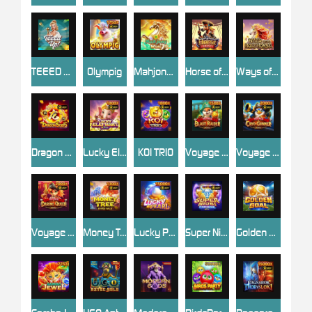
TEEED UP!
Olympig
Mahjong Wins
Horse of Bounty
Ways of the Holy Horse
Dragon Soar
Lucky Elephant X-Huge
KOI TRIO
Voyage of Blast Raider X-Lock
Voyage of Cryo Gunner X-Lock
Voyage of Daring Queen X-Lock
Money Tree - Hyper Wild
Lucky Pearl
Super Niubi Fortune X-Huge
Golden Goal