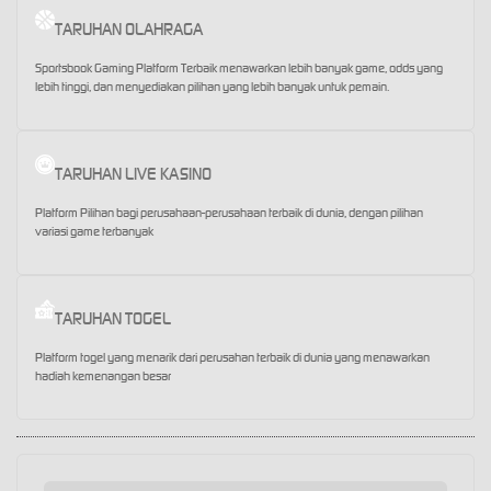
TARUHAN OLAHRAGA
Sportsbook Gaming Platform Terbaik menawarkan lebih banyak game, odds yang
lebih tinggi, dan menyediakan pilihan yang lebih banyak untuk pemain.
TARUHAN LIVE KASINO
Platform Pilihan bagi perusahaan-perusahaan terbaik di dunia, dengan pilihan
variasi game terbanyak
TARUHAN TOGEL
Platform togel yang menarik dari perusahan terbaik di dunia yang menawarkan
hadiah kemenangan besar