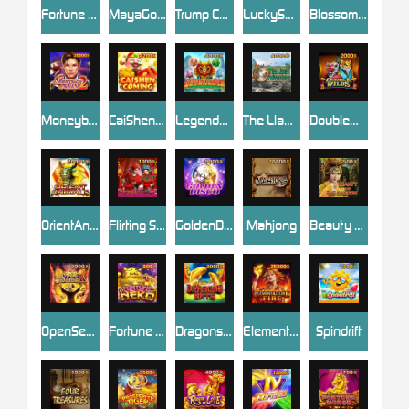
Fortune Treasure
MayaGoldCrazy
Trump Card
LuckySeven
Blossom of Wealth
Moneybags Man 2
CaiShen Coming
Legendary5
The Llama Adventure
DoubleWilds
OrientAnimals
Flirting Scholar Tang
GoldenDisco
Mahjong
Beauty And The Kingdom
OpenSesameII
Fortune Neko
DragonsGate
Elemental Link Fire
Spindrift