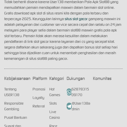
Tidak berhenti disana karena User138 memberikan Pola Apk Slot88 yang
memudahkan pemain mendapatkan maxwin dalam bermain slot online.
Gratis download apk slot di situs resmi kita dengan pola terbaru dan
terpercaya 2025. Keunggulan lainnya
situs slot gacor
gampang maxwin ini
adalah pelayanan dari customer service secara cepat dan selalu on 24 jam
melayani para player setia dalam bermain slot88 maxwin gratis pola apk
slot terbaru. Pemain tidak akan merasa kesulitan dalam melakukan
pendaftaran di link slot gacor karena layanan dari cs yang secepat kilat.
segera daftarkan akun sekarang juga dan dapatkan bonus slot setiap hari
sehingga bisa dijadikan cuan untuk menambah penghasilan dan meraih
kemenangan di situs slot88 paling gacor.
Kebijaksanaan
Platform
Kategori
Dukungan
Komunitas
Tentang
Promosi
Hot
62878315
USER138
Games
09170
Loyalty
Responsible
Slots
@User138a
Referral
Gambling
dmin
Live
Pusat Bantuan
Casino
Syarat dan
Race