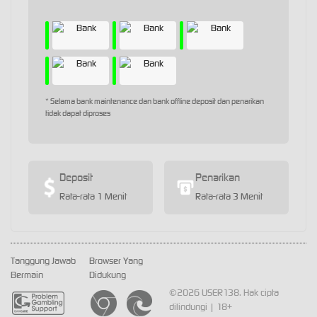
* Selama bank maintenance dan bank offline deposit dan penarikan
tidak dapat diproses
Deposit
Penarikan
Rata-rata 1 Menit
Rata-rata 3 Menit
Tanggung Jawab
Browser Yang
Bermain
Didukung
©2026 USER138. Hak cipta
dilindungi | 18+