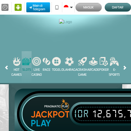
Main di
MASUK
DAFTAR
Telegram
HOT
SLOTS
LIVE
RACE
TOGEL
OLAHRAGA
CRASH
ARCADE
POKER
E-
SABUN
GAMES
CASINO
GAME
SPORTS
AYAM
IDR
12,675,
JACKPOT
PLAY