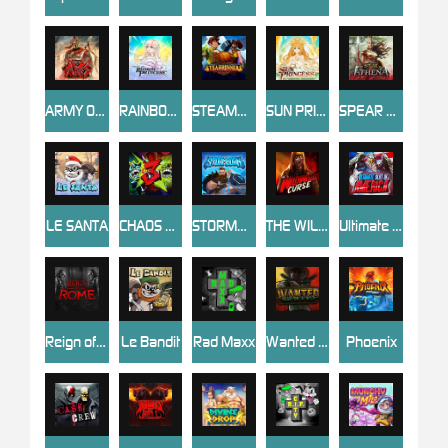
ARMY OF ARES
RAINBOW PRINCESS
STEAMRUNNERS
SUN PRINCESS
SPEAR OF ATHENA
LE SANTA
CHAOS CREW 3
STORMBORN
THE WILDWOOD CURSE
Ultimate Slot of America
Reign of Rome
Le Bandit
Rad Maxx
Wanted Dead or a Wild
Phoenix