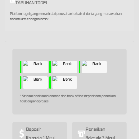
TARUHAN TOGEL
Platform togel yang menarik dari perusahan terbaik di dunia yang menawarkan
hadiah kemenangan besar
* Selama bank maintenance dan bank offline deposit dan penarikan
tidak dapat diproses
Deposit
Penarikan
Rata-rata 1 Menit
Rata-rata 3 Menit