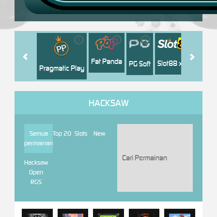
i
i
i
i
i
Facha
Fat Panda
Slot88 x PP
PG Soft
Pragmatic Play
HACKSAW
Semua
Top 20
Slots
New
permainan
Hacksaw
Open
RGS