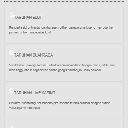
TARUHAN SLOT
Penyedia slot online dengan beragam pilihan game menarik yang memudahkan
pemain untuk mencapai jackpot
TARUHAN OLAHRAGA
Sportsbook Gaming Platform Terbaik menawarkan lebih banyak game, odds yang
lebih tinggi, dan menyediakan pilihan yang lebih banyak untuk pemain.
TARUHAN LIVE KASINO
Platform Pilihan bagi perusahaan-perusahaan terbaik di dunia, dengan pilihan
variasi game terbanyak