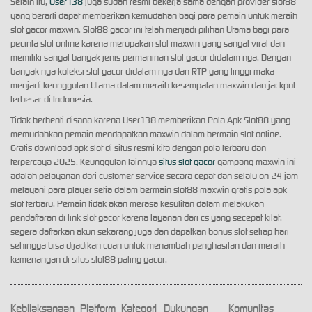
Selain itu,
User138
juga sudah resmi bekerja sama dengan provider slot88
yang berarti dapat memberikan kemudahan bagi para pemain untuk meraih
slot gacor maxwin. Slot88 gacor ini telah menjadi pilihan Utama bagi para
pecinta slot online karena merupakan slot maxwin yang sangat viral dan
memiliki sangat banyak jenis permaninan slot gacor didalam nya. Dengan
banyak nya koleksi slot gacor didalam nya dan RTP yang tinggi maka
menjadi keunggulan Utama dalam meraih kesempatan maxwin dan jackpot
terbesar di Indonesia.
Tidak berhenti disana karena User138 memberikan Pola Apk Slot88 yang
memudahkan pemain mendapatkan maxwin dalam bermain slot online.
Gratis download apk slot di situs resmi kita dengan pola terbaru dan
terpercaya 2025. Keunggulan lainnya
situs slot gacor
gampang maxwin ini
adalah pelayanan dari customer service secara cepat dan selalu on 24 jam
melayani para player setia dalam bermain slot88 maxwin gratis pola apk
slot terbaru. Pemain tidak akan merasa kesulitan dalam melakukan
pendaftaran di link slot gacor karena layanan dari cs yang secepat kilat.
segera daftarkan akun sekarang juga dan dapatkan bonus slot setiap hari
sehingga bisa dijadikan cuan untuk menambah penghasilan dan meraih
kemenangan di situs slot88 paling gacor.
Kebijaksanaan
Platform
Kategori
Dukungan
Komunitas