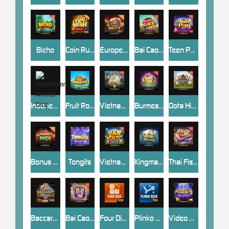
Bicho
Coin Rush Deluxe
European Roulette
Bai Cao Black & Red
Teen Patti Versus
Indonesian Animal Dice
Fruit Roulette
Vietnam Fish Prawn Crab
Burmese 6 Animals
Dota Hi-Lo
Bonus Dice
Tongits
Vietnam Rock Paper Scissors
Kingmaker Pok Deng
Thai Fish Prawn Crab GO!
Baccarat: Multi
Bai Cao Mystic Four
Four Dice
Plinko Rush
Video Poker