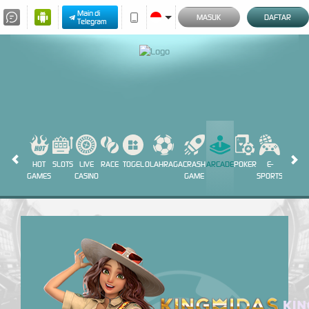
Main di
MASUK
DAFTAR
Telegram
HOT
SLOTS
LIVE
RACE
TOGEL
OLAHRAGA
CRASH
ARCADE
POKER
E-
SABUN
GAMES
CASINO
GAME
SPORTS
AYAM