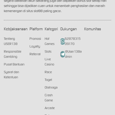
segera daftarkan akun sekarang juga dan dapatkan bonus slot setiap hari
sehingga bisa dijadikan cuan untuk menambah penghasilan dan meraih
kemenangan di situs slot88 paling gacor.
Kebijaksanaan
Platform
Kategori
Dukungan
Komunitas
Tentang
Promosi
Hot
62878315
USER138
Games
09170
Loyalty
Responsible
Slots
@User138a
Referral
Gambling
dmin
Live
Pusat Bantuan
Casino
Syarat dan
Race
Ketentuan
Togel
Olahraga
Crash
Game
Arcade