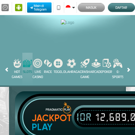
Main di
MASUK
DAFTAR
Telegram
HOT
SLOTS
LIVE
RACE
TOGEL
OLAHRAGA
CRASH
ARCADE
POKER
E-
SABUN
GAMES
CASINO
GAME
SPORTS
AYAM
IDR
12,689,
JACKPOT
PLAY