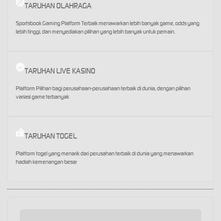
TARUHAN OLAHRAGA
Sportsbook Gaming Platform Terbaik menawarkan lebih banyak game, odds yang
lebih tinggi, dan menyediakan pilihan yang lebih banyak untuk pemain.
TARUHAN LIVE KASINO
Platform Pilihan bagi perusahaan-perusahaan terbaik di dunia, dengan pilihan
variasi game terbanyak
TARUHAN TOGEL
Platform togel yang menarik dari perusahan terbaik di dunia yang menawarkan
hadiah kemenangan besar