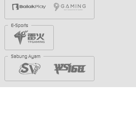
E-Sports
Sabung Ayam