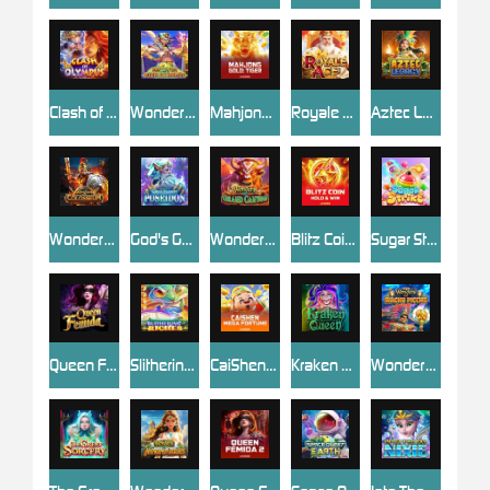
Clash of Olympus
Wonders of Giza Pyramid
Mahjong Gold: Tiger
Royale Ace
Aztec Legacy
Wonders of Colosseum
God's Gambit: Poseidon
Wonders of Grand Canyon
Blitz Coin: Hold & Win
Sugar Strike
Queen Femida
Slithering Riches
CaiShen Mega Fortune
Kraken Queen
Wonders of Machu Picchu