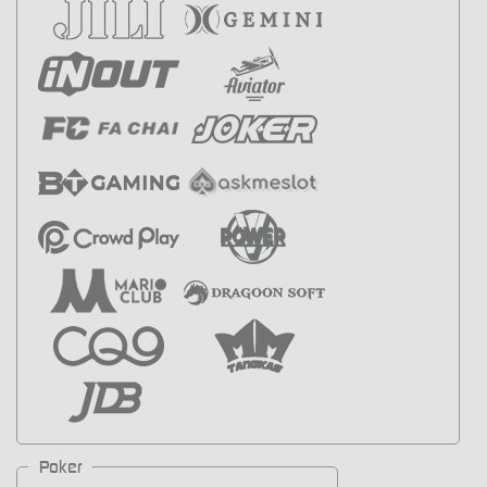
Poker