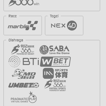
Race
Togel
Olahraga