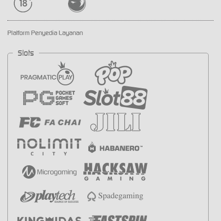
Platform Penyedia Layanan
Slots