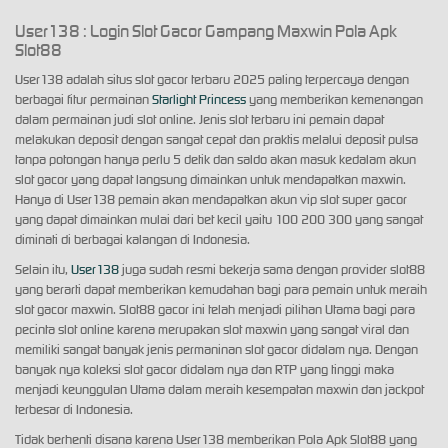
User138 : Login Slot Gacor Gampang Maxwin Pola Apk
Slot88
User138 adalah situs slot gacor terbaru 2025 paling terpercaya dengan
berbagai fitur permainan
Starlight Princess
yang memberikan kemenangan
dalam permainan judi slot online. Jenis slot terbaru ini pemain dapat
melakukan deposit dengan sangat cepat dan praktis melalui deposit pulsa
tanpa potongan hanya perlu 5 detik dan saldo akan masuk kedalam akun
slot gacor yang dapat langsung dimainkan untuk mendapatkan maxwin.
Hanya di User138 pemain akan mendapatkan akun vip slot super gacor
yang dapat dimainkan mulai dari bet kecil yaitu 100 200 300 yang sangat
diminati di berbagai kalangan di Indonesia.
Selain itu,
User138
juga sudah resmi bekerja sama dengan provider slot88
yang berarti dapat memberikan kemudahan bagi para pemain untuk meraih
slot gacor maxwin. Slot88 gacor ini telah menjadi pilihan Utama bagi para
pecinta slot online karena merupakan slot maxwin yang sangat viral dan
memiliki sangat banyak jenis permaninan slot gacor didalam nya. Dengan
banyak nya koleksi slot gacor didalam nya dan RTP yang tinggi maka
menjadi keunggulan Utama dalam meraih kesempatan maxwin dan jackpot
terbesar di Indonesia.
Tidak berhenti disana karena User138 memberikan Pola Apk Slot88 yang