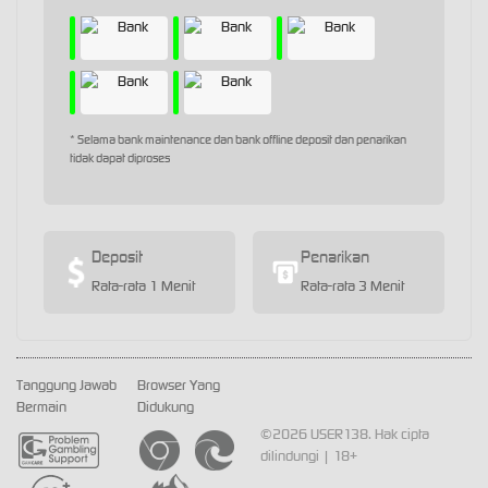
* Selama bank maintenance dan bank offline deposit dan penarikan
tidak dapat diproses
Deposit
Penarikan
Rata-rata 1 Menit
Rata-rata 3 Menit
Tanggung Jawab
Browser Yang
Bermain
Didukung
©2026 USER138. Hak cipta
dilindungi | 18+