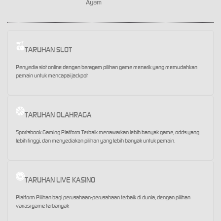
Ayam
TARUHAN SLOT
Penyedia slot online dengan beragam pilihan game menarik yang memudahkan
pemain untuk mencapai jackpot
TARUHAN OLAHRAGA
Sportsbook Gaming Platform Terbaik menawarkan lebih banyak game, odds yang
lebih tinggi, dan menyediakan pilihan yang lebih banyak untuk pemain.
TARUHAN LIVE KASINO
Platform Pilihan bagi perusahaan-perusahaan terbaik di dunia, dengan pilihan
variasi game terbanyak