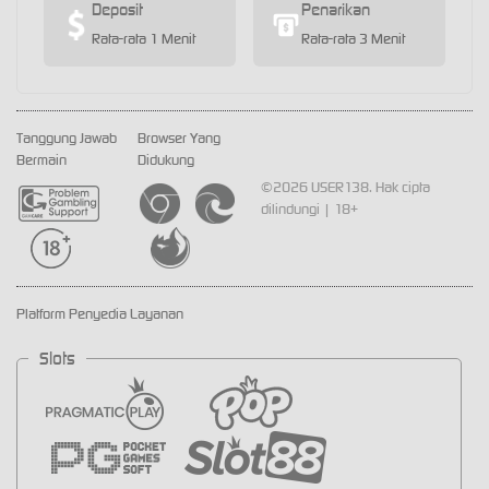
Deposit
Penarikan
Rata-rata 1 Menit
Rata-rata 3 Menit
Tanggung Jawab
Browser Yang
Bermain
Didukung
©2026 USER138. Hak cipta
dilindungi | 18+
Platform Penyedia Layanan
Slots