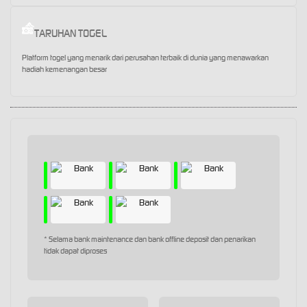
TARUHAN TOGEL
Platform togel yang menarik dari perusahan terbaik di dunia yang menawarkan
hadiah kemenangan besar
* Selama bank maintenance dan bank offline deposit dan penarikan
tidak dapat diproses