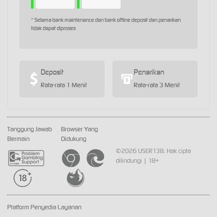
* Selama bank maintenance dan bank offline deposit dan penarikan
tidak dapat diproses
Deposit
Penarikan
Rata-rata 1 Menit
Rata-rata 3 Menit
Tanggung Jawab
Browser Yang
Bermain
Didukung
©2026 USER138. Hak cipta
dilindungi | 18+
Platform Penyedia Layanan