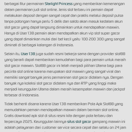
berbagai fitur permainan
Starlight Princess
yang memberikan kemenangan
dalam permainan judi slot online. Jenis slot terbaru ini pemain dapat
melakukan deposit dengan sangat cepat dan praktis melalui deposit pulsa
tanpa potongan hanya perlu 5 detik dan saldo akan masuk kedalam akun
slot gacor yang dapat langsung dimainkan untuk mendapatkan maxwin.
Hanya di User138 pemain akan mendapatkan akun vip slot super gacor
yang dapat dimainkan mulai dari bet kecil yaitu 100 200 300 yang sangat
diminati di berbagai kalangan di Indonesia.
Selain itu,
User138
juga sudah resmi bekerja sama dengan provider slot88
yang berarti dapat memberikan kemudahan bagi para pemain untuk meraih
slot gacor maxwin. Slot88 gacor ini telah menjadi pilihan Utama bagi para
pecinta slot online karena merupakan slot maxwin yang sangat viral dan
memiliki sangat banyak jenis permaninan slot gacor didalam nya. Dengan
banyak nya koleksi slot gacor didalam nya dan RTP yang tinggi maka
menjadi keunggulan Utama dalam meraih kesempatan maxwin dan jackpot
terbesar di Indonesia.
Tidak berhenti disana karena User138 memberikan Pola Apk Slot88 yang
memudahkan pemain mendapatkan maxwin dalam bermain slot online.
Gratis download apk slot di situs resmi kita dengan pola terbaru dan
terpercaya 2025. Keunggulan lainnya
situs slot gacor
gampang maxwin ini
adalah pelayanan dari customer service secara cepat dan selalu on 24 jam