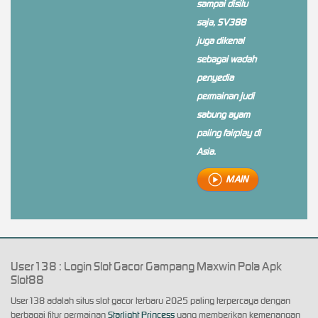
sampai disitu
saja, SV388
juga dikenal
sebagai wadah
penyedia
permainan judi
sabung ayam
paling fairplay di
Asia.
MAIN
User138 : Login Slot Gacor Gampang Maxwin Pola Apk
Slot88
User138 adalah situs slot gacor terbaru 2025 paling terpercaya dengan
berbagai fitur permainan
Starlight Princess
yang memberikan kemenangan