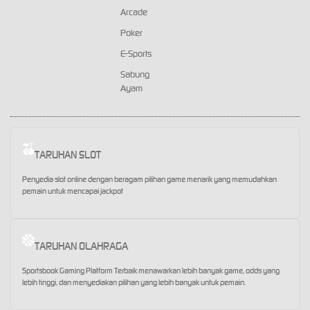
Arcade
Poker
E-Sports
Sabung
Ayam
TARUHAN SLOT
Penyedia slot online dengan beragam pilihan game menarik yang memudahkan
pemain untuk mencapai jackpot
TARUHAN OLAHRAGA
Sportsbook Gaming Platform Terbaik menawarkan lebih banyak game, odds yang
lebih tinggi, dan menyediakan pilihan yang lebih banyak untuk pemain.