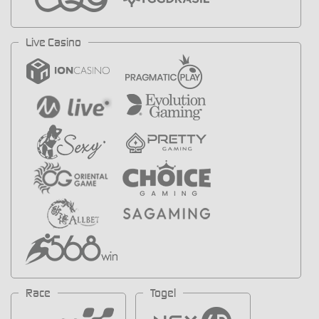
Live Casino
Race
Togel