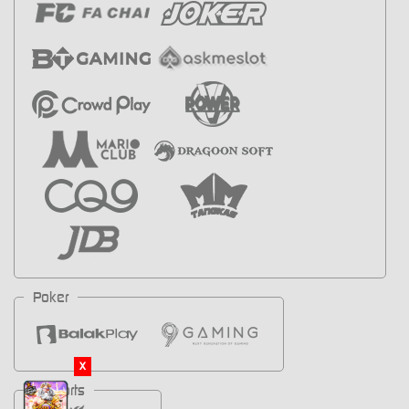
Poker
X
E-Sports