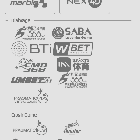
Olahraga
Crash Game