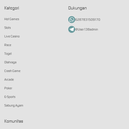
Kategori
Dukungan
Hot Games
6287831509170
Slots
@User138admin
Live Casino
Race
Togel
Olahraga
Crash Game
Arcade
Poker
E-Sports
Sabung Ayam
Komunitas